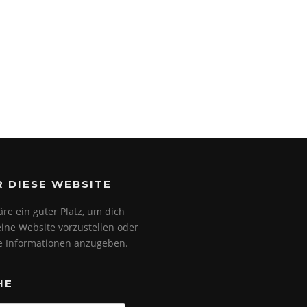
R DIESE WEBSITE
äre ein guter Platz, um dich
ine Website vorzustellen oder
e Informationen anzugeben.
HE