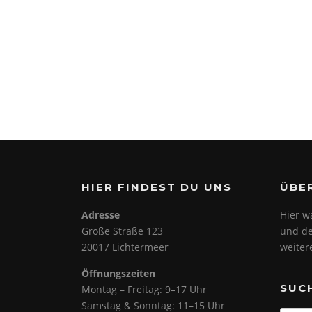
HIER FINDEST DU UNS
ÜBE
Adresse
Hier w
Große Straße 123
und de
20017 Lichtermeer
weiter
Öffnungszeiten
SUC
Montag – Freitag: 9–17 Uhr
Samstag & Sonntag: 11–15 Uhr